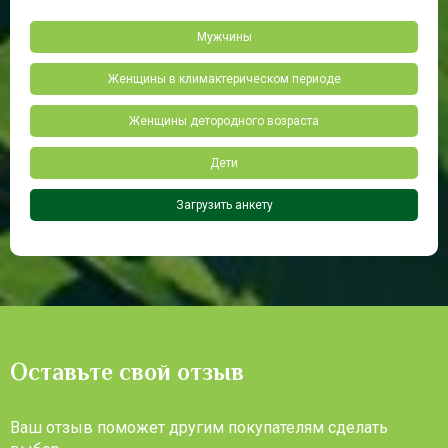
Мужчины
Женщины в климактерическом периоде
Женщины детородного возраста
Дети
Загрузить анкету
Оставьте свой отзыв
Ваш отзыв поможет другим покупателям сделать