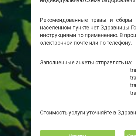
индивидуальную схему оздоровления,
Рекомендованные травы и сборы 
населенном пункте нет Здравницы Г
инструкциями по применению. В про
электронной почте или по телефону.
Заполненные анкеты отправлять на: t
travogorlavka@mai
travlavka.spb@mail.r
travlavkaekb@mail.
travlavkamgn@mail.
Стоимость услуги уточняйте в Здравн