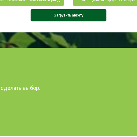
ины в климактерическом периоде
Женщины детородного возрас
Загрузить анкету
 сделать выбор.