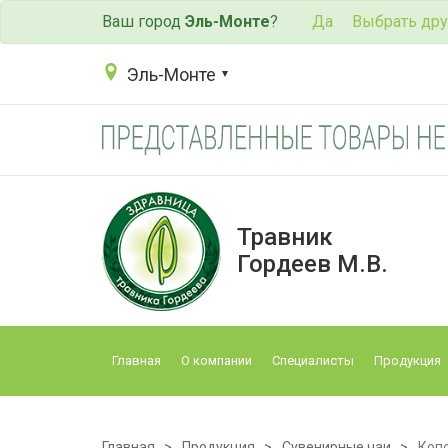
Ваш город
Эль-Монте
?
Да
Выбрать дру
Эль-Монте
Травник
Гордеев М.В.
Главная
О компании
Специалисты
Продукция
Главная
Продукция
Сувенирные чаи
Копо