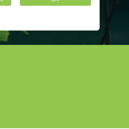
та
Дети