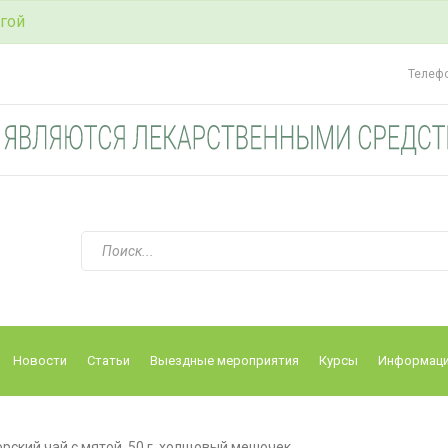
гой
Телеф
Новости
Статьи
Выездные мероприятия
Курсы
Информац
рский чай с мятой, 50 г, холщовый мешочек