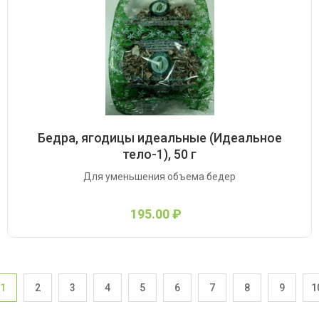
Бедра, ягодицы идеальные (Идеальное
тело-1), 50 г
Для уменьшения объема бедер
195.00 ₽
1
2
3
4
5
6
7
8
9
1